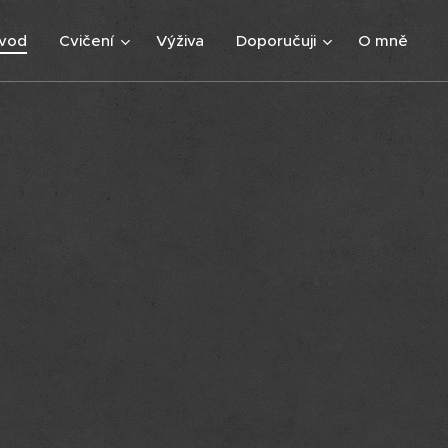
vod
Cvičení
Výživa
Doporučuji
O mně